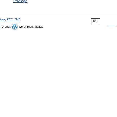
Privilège
ique
,
RÉCLAME
18+
Drupal,
WordPress, MODx.