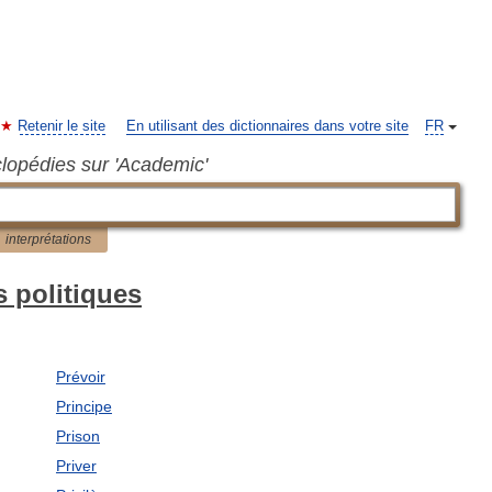
Retenir le site
En utilisant des dictionnaires dans votre site
FR
clopédies sur 'Academic'
interprétations
s politiques
Prévoir
Principe
Prison
Priver